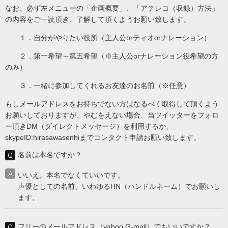
なお、必ず左メニューの「企画概要」、「アテレコ（収録）方法」
の内容をご一読頂き、了解して頂くようお願い致します。
１．自分がやりたい役所（主人公orティオorナレーション）
２．第一希望～第五希望（※主人公orナレーション役希望の方
のみ）
３．一緒に参加してくれるお友達のお名前（※任意）
もしメールアドレスをお持ちでない方はなるべく取得して頂くよう
お願いしておりますが、やむをえない場合、当ツイッターをフォロ
ー頂きDM（ダイレクトメッセージ）を利用するか、
skypeID:hirasawasenhiまでコンタクト申請お願い致します。
名前は本名ですか？
いいえ。本名でなくていいです。
声優としての名前、いわゆるHN（ハンドルネーム）でお願いし
ます。
フリーのメールアドレス（yahoo,G-mail）でもいいですか？